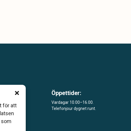
Öppettider:
m är
Vardagar 10.00–16.00.
 för att
Telefonjour dygnet runt.
åde
platsen
r som