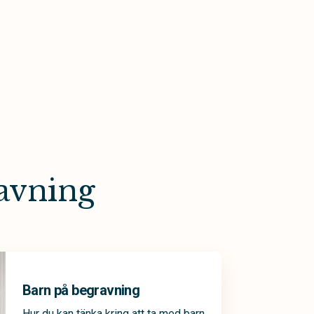
ravning
Barn på begravning
Hur du kan tänka kring att ta med barn