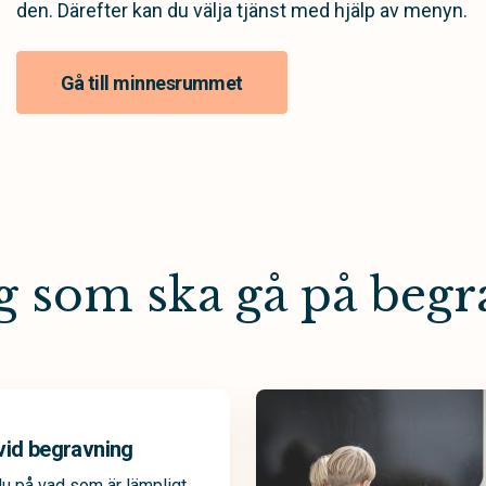
den. Därefter kan du välja tjänst med hjälp av menyn.
Gå till minnesrummet
g som ska gå på beg
vid begravning
u på vad som är lämpligt