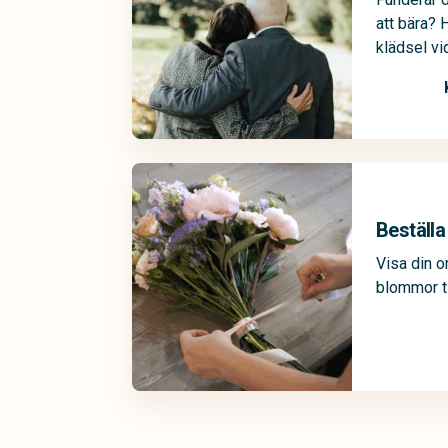
att bära? 
klädsel vi
Beställ
Visa din 
blommor ti