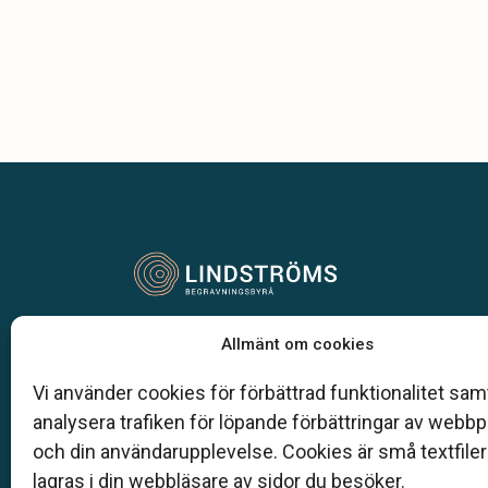
Vår begravningsbyrå är en del av Klarahill.
Allmänt om cookies
Klarahill består av kunniga lokala familjeföretag so
auktoriserade inom Sveriges begravningsbyråers
Vi använder cookies för förbättrad funktionalitet samt
förbund (SBF). Det personliga är centralt för oss, b
analysera trafiken för löpande förbättringar av webb
när det gäller bemötande och när vi utformar
och din användarupplevelse. Cookies är små textfile
skräddarsydda personliga begravningar.
lagras i din webbläsare av sidor du besöker.