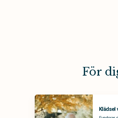
För di
Klädsel 
Funderar d