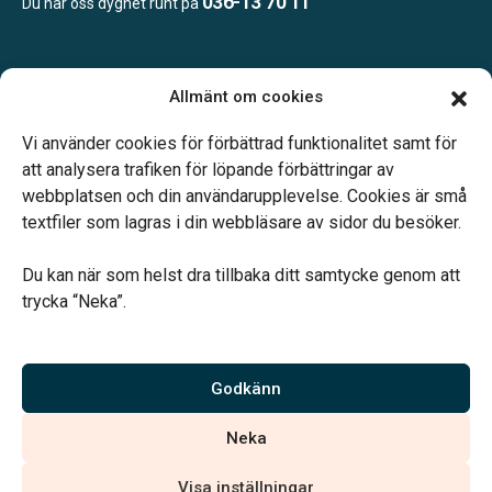
036-13 70 11
Du når oss dygnet runt på
Öppettider:
Allmänt om cookies
Vardagar 10.00–16.00.
Telefonjour dygnet runt.
Vi använder cookies för förbättrad funktionalitet samt för
att analysera trafiken för löpande förbättringar av
webbplatsen och din användarupplevelse. Cookies är små
textfiler som lagras i din webbläsare av sidor du besöker.
Du kan när som helst dra tillbaka ditt samtycke genom att
Vårt systerbolag Verahill hjälper dig med familjejuridiken –
trycka “Neka”.
genom hela livet.
Varmt välkommen.
Godkänn
Vi är auktoriserade av Sveriges Begravningsbyråers Förbund och
Neka
har högt ställda krav på utbildning, kvalitet, miljö och arbetsmiljö.
Visa inställningar