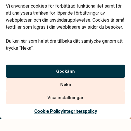
Telefonjour dygnet runt.
Vi använder cookies för förbättrad funktionalitet samt för
att analysera trafiken för löpande förbättringar av
webbplatsen och din användarupplevelse. Cookies är små
textfiler som lagras i din webbläsare av sidor du besöker.
Du kan när som helst dra tillbaka ditt samtycke genom att
Vårt systerbolag Verahill hjälper dig med familjejuridiken –
trycka “Neka”.
genom hela livet.
Varmt välkommen.
Godkänn
Vi är auktoriserade av Sveriges Begravningsbyråers Förbund och
Neka
har högt ställda krav på utbildning, kvalitet, miljö och arbetsmiljö.
Visa inställningar
Kontakta oss
Cookie Policy
Integritetspolicy