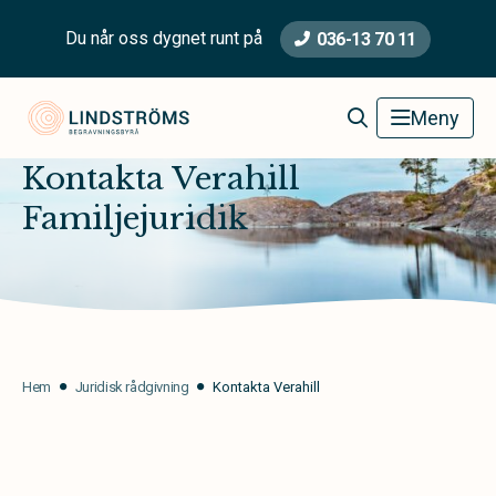
Du når oss dygnet runt på
036-13 70 11
Lindströms Begravningsbyrå
Meny
Kontakta Verahill
Familjejuridik
Hem
Juridisk rådgivning
Kontakta Verahill