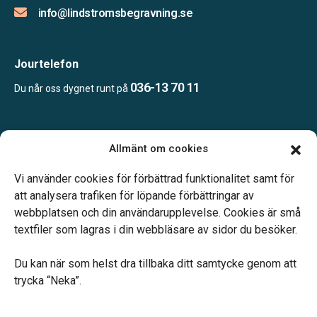
info@lindstromsbegravning.se
Jourtelefon
036-13 70 11
Du når oss dygnet runt på
Öppettider:
Allmänt om cookies
Vardagar 10.00–16.00.
Telefonjour dygnet runt.
Vi använder cookies för förbättrad funktionalitet samt för
att analysera trafiken för löpande förbättringar av
webbplatsen och din användarupplevelse. Cookies är små
textfiler som lagras i din webbläsare av sidor du besöker.
Du kan när som helst dra tillbaka ditt samtycke genom att
Vårt systerbolag Verahill hjälper dig med familjejuridiken –
trycka “Neka”.
genom hela livet.
Varmt välkommen.