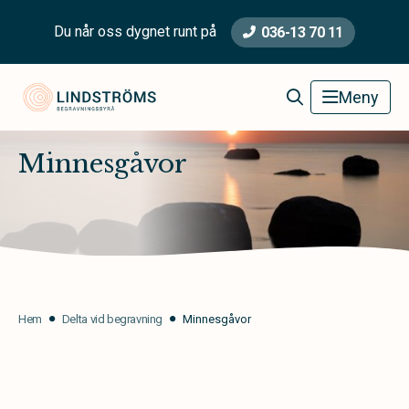
Du når oss dygnet runt på
036-13 70 11
Lindströms Begravningsbyrå
Meny
Minnesgåvor
Hem
Delta vid begravning
Minnesgåvor