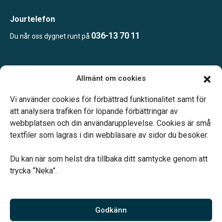
Jourtelefon
036-13 70 11
Du når oss dygnet runt på
Öppettider:
Allmänt om cookies
Vardagar 10.00–16.00.
Telefonjour dygnet runt.
Vi använder cookies för förbättrad funktionalitet samt för
att analysera trafiken för löpande förbättringar av
webbplatsen och din användarupplevelse. Cookies är små
textfiler som lagras i din webbläsare av sidor du besöker.
Du kan när som helst dra tillbaka ditt samtycke genom att
Vårt systerbolag Verahill hjälper dig med familjejuridiken –
trycka “Neka”.
genom hela livet.
Varmt välkommen.
Godkänn