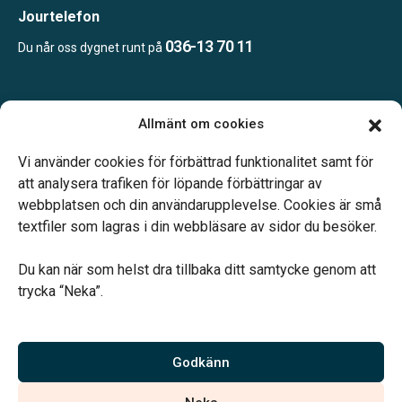
Jourtelefon
036-13 70 11
Du når oss dygnet runt på
Öppettider:
Allmänt om cookies
Vardagar 10.00–16.00.
Telefonjour dygnet runt.
Vi använder cookies för förbättrad funktionalitet samt för
att analysera trafiken för löpande förbättringar av
webbplatsen och din användarupplevelse. Cookies är små
textfiler som lagras i din webbläsare av sidor du besöker.
Du kan när som helst dra tillbaka ditt samtycke genom att
Vårt systerbolag Verahill hjälper dig med familjejuridiken –
trycka “Neka”.
genom hela livet.
Varmt välkommen.
Godkänn
Vi är auktoriserade av Sveriges Begravningsbyråers Förbund och