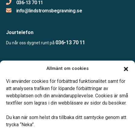
036-13 70 11
info@lindstromsbegravning.se
Jourtelefon
036-13 70 11
Du når oss dygnet runt på
Öppettider:
Allmänt om cookies
Vardagar 10.00–16.00.
Telefonjour dygnet runt.
Vi använder cookies för förbättrad funktionalitet samt för
att analysera trafiken för löpande förbättringar av
webbplatsen och din användarupplevelse. Cookies är små
textfiler som lagras i din webbläsare av sidor du besöker.
Du kan när som helst dra tillbaka ditt samtycke genom att
Vårt systerbolag Verahill hjälper dig med familjejuridiken –
trycka “Neka”.
genom hela livet.