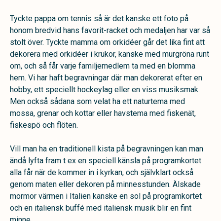
Tyckte pappa om tennis så är det kanske ett foto på
honom bredvid hans favorit-racket och medaljen har var så
stolt över. Tyckte mamma om orkidéer går det lika fint att
dekorera med orkidéer i krukor, kanske med murgröna runt
om, och så får varje familjemedlem ta med en blomma
hem. Vi har haft begravningar där man dekorerat efter en
hobby, ett speciellt hockeylag eller en viss musiksmak.
Men också sådana som velat ha ett naturtema med
mossa, grenar och kottar eller havstema med fiskenät,
fiskespö och flöten.
Vill man ha en traditionell kista på begravningen kan man
ändå lyfta fram t ex en speciell känsla på programkortet
alla får när de kommer in i kyrkan, och självklart också
genom maten eller dekoren på minnesstunden. Älskade
mormor värmen i Italien kanske en sol på programkortet
och en italiensk buffé med italiensk musik blir en fint
minne.