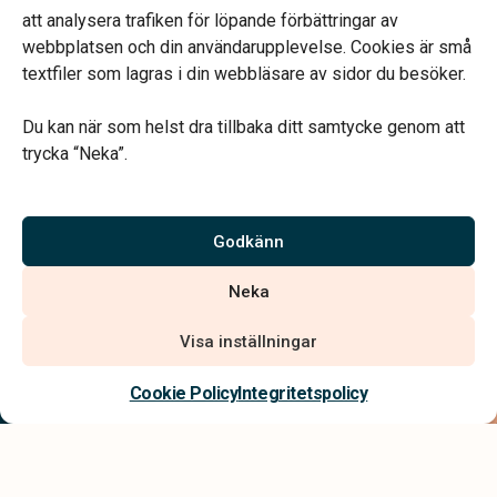
att analysera trafiken för löpande förbättringar av
webbplatsen och din användarupplevelse. Cookies är små
textfiler som lagras i din webbläsare av sidor du besöker.
Du kan när som helst dra tillbaka ditt samtycke genom att
Vårt systerbolag Verahill hjälper dig med familjejuridiken –
trycka “Neka”.
genom hela livet.
Varmt välkommen.
Godkänn
Vi är auktoriserade av Sveriges Begravningsbyråers Förbund och
Neka
har högt ställda krav på utbildning, kvalitet, miljö och arbetsmiljö.
Visa inställningar
Kontakta oss
Cookie Policy
Integritetspolicy
Integritetspolicy
Allmänna villkor
Tillgänglighetsredogörelse