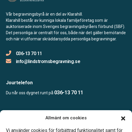
Vår begravningsbyrå är en del av Klarahill.
Klarahill består av kunniga lokala familjeföretag som är
auktoriserade inom Sveriges begravningsbyråers förbund (SBF).
Det personliga är centralt för oss, både när det gäller bemötande
och när vi utformar skräddarsydda personliga begravningar.
036-13 70 11
info@lindstromsbegravning.se
Jourtelefon
036-13 70 11
Du når oss dygnet runt på
Öppettider:
Allmänt om cookies
Vardagar 10.00–16.00.
Telefonjour dygnet runt.
Vi använder cookies för förbättrad funktionalitet samt för