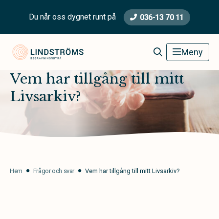
Du når oss dygnet runt på
036-13 70 11
Lindströms Begravningsbyrå
Meny
Vem har tillgång till mitt
Livsarkiv?
Hem
Frågor och svar
Vem har tillgång till mitt Livsarkiv?