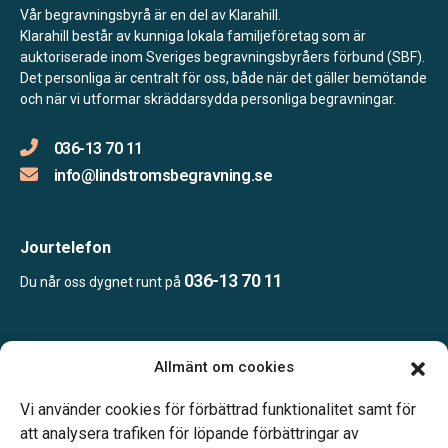
Vår begravningsbyrå är en del av Klarahill.
Klarahill består av kunniga lokala familjeföretag som är
auktoriserade inom Sveriges begravningsbyråers förbund (SBF).
Det personliga är centralt för oss, både när det gäller bemötande
och när vi utformar skräddarsydda personliga begravningar.
036-13 70 11
info@lindstromsbegravning.se
Jourtelefon
036-13 70 11
Du når oss dygnet runt på
Öppettider:
Allmänt om cookies
Vardagar 10.00–16.00.
Telefonjour dygnet runt.
Vi använder cookies för förbättrad funktionalitet samt för
att analysera trafiken för löpande förbättringar av